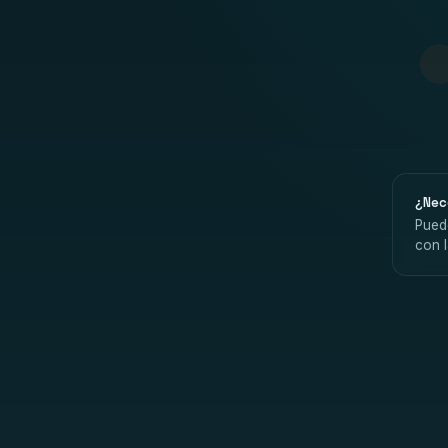
¿Nec
Puede
con l