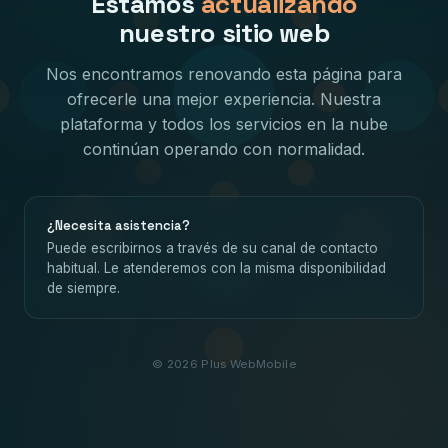
Estamos
actualizando
nuestro sitio web
Nos encontramos renovando esta página para
ofrecerle una mejor experiencia. Nuestra
plataforma y todos los servicios en la nube
continúan operando con normalidad.
¿Necesita asistencia?
Puede escribirnos a través de su canal de contacto
habitual. Le atenderemos con la misma disponibilidad
de siempre.
© 2026 Plus WebMobile