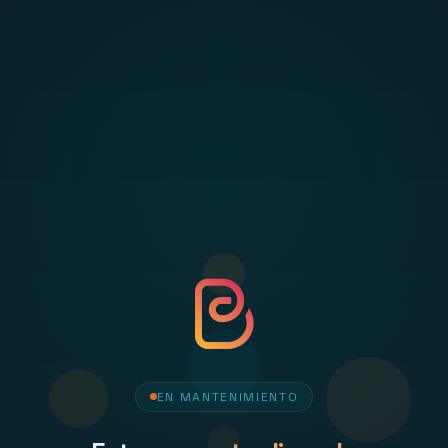
EN MANTENIMIENTO