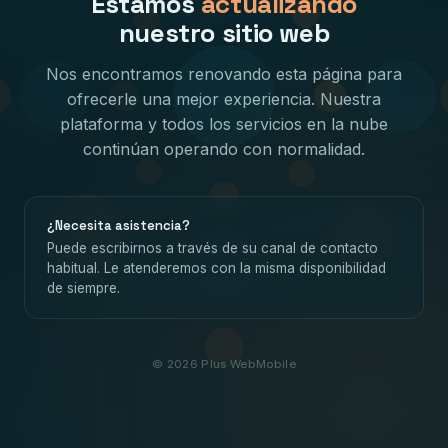
Estamos
actualizando
nuestro sitio web
Nos encontramos renovando esta página para
ofrecerle una mejor experiencia. Nuestra
plataforma y todos los servicios en la nube
continúan operando con normalidad.
¿Necesita asistencia?
Puede escribirnos a través de su canal de contacto
habitual. Le atenderemos con la misma disponibilidad
de siempre.
© 2026 Plus WebMobile