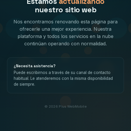
Estamos
actualizando
nuestro sitio web
Nos encontramos renovando esta página para
ofrecerle una mejor experiencia. Nuestra
plataforma y todos los servicios en la nube
continúan operando con normalidad.
¿Necesita asistencia?
Puede escribirnos a través de su canal de contacto
habitual. Le atenderemos con la misma disponibilidad
de siempre.
© 2026 Plus WebMobile