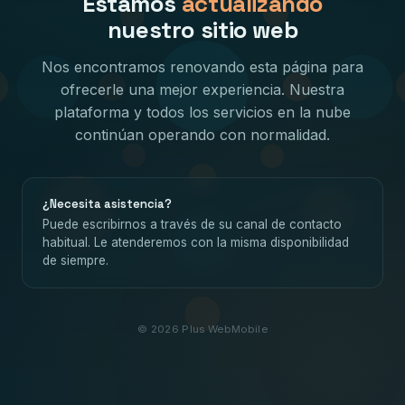
Estamos
actualizando
nuestro sitio web
Nos encontramos renovando esta página para
ofrecerle una mejor experiencia. Nuestra
plataforma y todos los servicios en la nube
continúan operando con normalidad.
¿Necesita asistencia?
Puede escribirnos a través de su canal de contacto
habitual. Le atenderemos con la misma disponibilidad
de siempre.
© 2026 Plus WebMobile