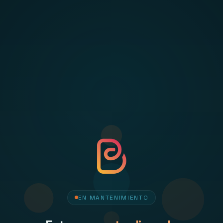
EN MANTENIMIENTO