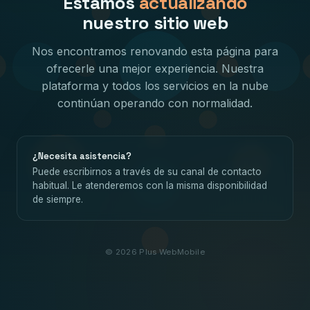
Estamos
actualizando
nuestro sitio web
Nos encontramos renovando esta página para
ofrecerle una mejor experiencia. Nuestra
plataforma y todos los servicios en la nube
continúan operando con normalidad.
¿Necesita asistencia?
Puede escribirnos a través de su canal de contacto
habitual. Le atenderemos con la misma disponibilidad
de siempre.
© 2026 Plus WebMobile