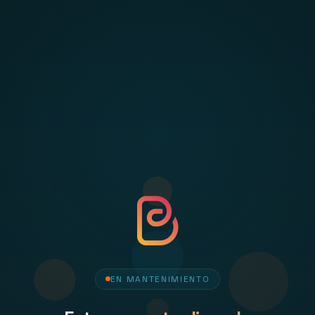
EN MANTENIMIENTO