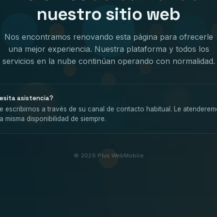
nuestro sitio web
Nos encontramos renovando esta página para ofrecerle
una mejor experiencia. Nuestra plataforma y todos los
servicios en la nube continúan operando con normalidad.
esita asistencia?
 escribirnos a través de su canal de contacto habitual. Le atendere
a misma disponibilidad de siempre.
© 2026 Plus WebMobile