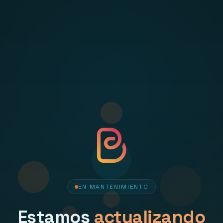
EN MANTENIMIENTO
Estamos
actualizando