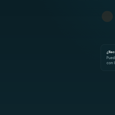
¿Nec
Puede
con l