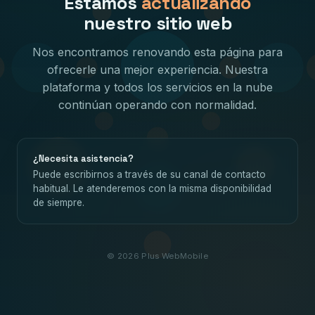
Estamos
actualizando
nuestro sitio web
Nos encontramos renovando esta página para
ofrecerle una mejor experiencia. Nuestra
plataforma y todos los servicios en la nube
continúan operando con normalidad.
¿Necesita asistencia?
Puede escribirnos a través de su canal de contacto
habitual. Le atenderemos con la misma disponibilidad
de siempre.
© 2026 Plus WebMobile