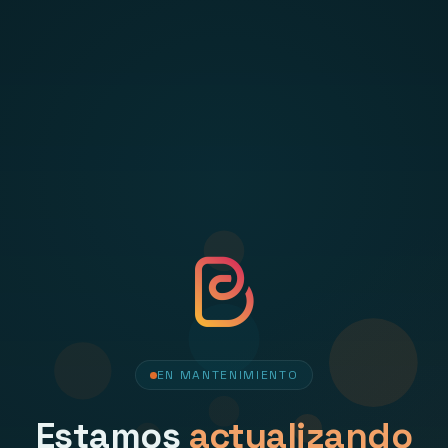
EN MANTENIMIENTO
Estamos
actualizando