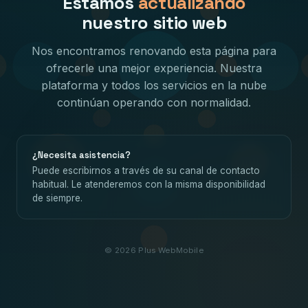
Estamos
actualizando
nuestro sitio web
Nos encontramos renovando esta página para
ofrecerle una mejor experiencia. Nuestra
plataforma y todos los servicios en la nube
continúan operando con normalidad.
¿Necesita asistencia?
Puede escribirnos a través de su canal de contacto
habitual. Le atenderemos con la misma disponibilidad
de siempre.
© 2026 Plus WebMobile