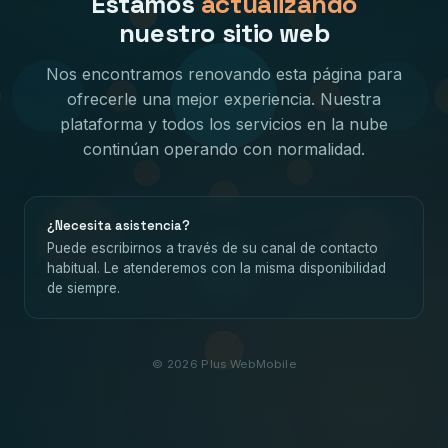
Estamos
actualizando
nuestro sitio web
Nos encontramos renovando esta página para
ofrecerle una mejor experiencia. Nuestra
plataforma y todos los servicios en la nube
continúan operando con normalidad.
¿Necesita asistencia?
Puede escribirnos a través de su canal de contacto
habitual. Le atenderemos con la misma disponibilidad
de siempre.
© 2026 Plus WebMobile