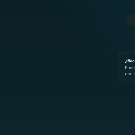
¿Nec
Puede
con l