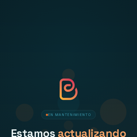
EN MANTENIMIENTO
Estamos
actualizando