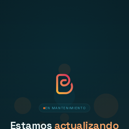
EN MANTENIMIENTO
Estamos
actualizando