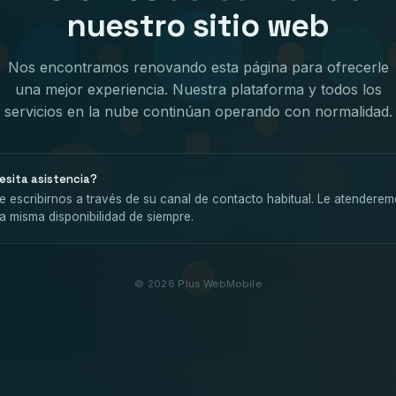
nuestro sitio web
Nos encontramos renovando esta página para ofrecerle
una mejor experiencia. Nuestra plataforma y todos los
servicios en la nube continúan operando con normalidad.
esita asistencia?
 escribirnos a través de su canal de contacto habitual. Le atendere
a misma disponibilidad de siempre.
© 2026 Plus WebMobile