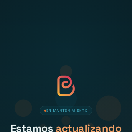
EN MANTENIMIENTO
Estamos
actualizando