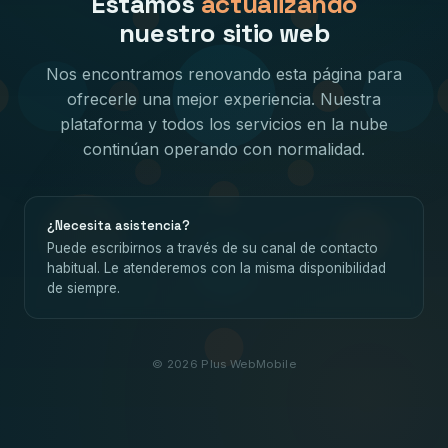
Estamos
actualizando
nuestro sitio web
Nos encontramos renovando esta página para
ofrecerle una mejor experiencia. Nuestra
plataforma y todos los servicios en la nube
continúan operando con normalidad.
¿Necesita asistencia?
Puede escribirnos a través de su canal de contacto
habitual. Le atenderemos con la misma disponibilidad
de siempre.
© 2026 Plus WebMobile