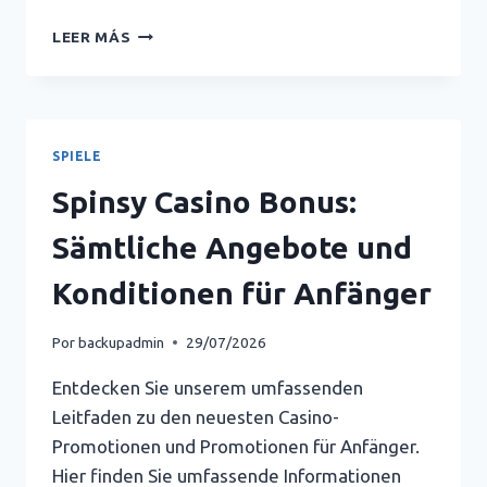
LEER MÁS
SPIELE
Spinsy Casino Bonus:
Sämtliche Angebote und
Konditionen für Anfänger
Por
backupadmin
29/07/2026
Entdecken Sie unserem umfassenden
Leitfaden zu den neuesten Casino-
Promotionen und Promotionen für Anfänger.
Hier finden Sie umfassende Informationen