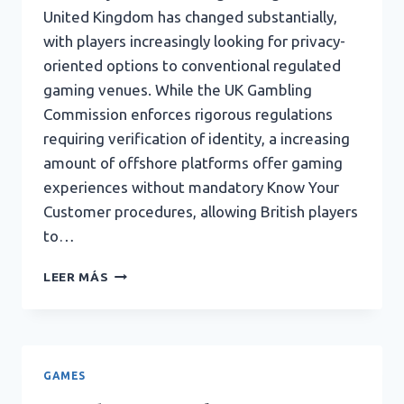
United Kingdom has changed substantially,
with players increasingly looking for privacy-
oriented options to conventional regulated
gaming venues. While the UK Gambling
Commission enforces rigorous regulations
requiring verification of identity, a increasing
amount of offshore platforms offer gaming
experiences without mandatory Know Your
Customer procedures, allowing British players
to…
LEER MÁS
GAMES