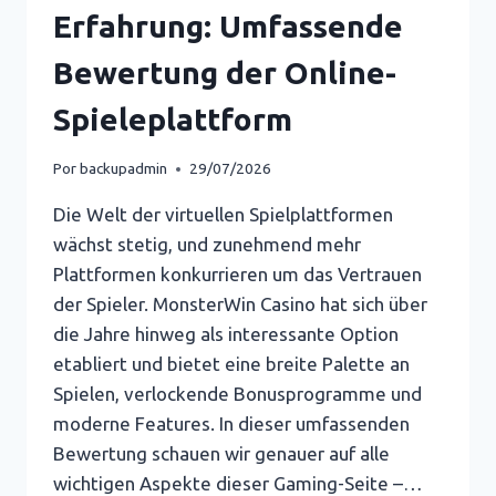
Erfahrung: Umfassende
Bewertung der Online-
Spieleplattform
Por
backupadmin
29/07/2026
Die Welt der virtuellen Spielplattformen
wächst stetig, und zunehmend mehr
Plattformen konkurrieren um das Vertrauen
der Spieler. MonsterWin Casino hat sich über
die Jahre hinweg als interessante Option
etabliert und bietet eine breite Palette an
Spielen, verlockende Bonusprogramme und
moderne Features. In dieser umfassenden
Bewertung schauen wir genauer auf alle
wichtigen Aspekte dieser Gaming-Seite –…