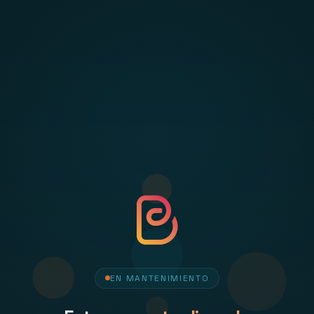
EN MANTENIMIENTO